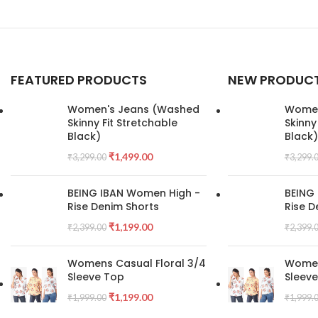
FEATURED PRODUCTS
NEW PRODUC
Women's Jeans (Washed
Women
Skinny Fit Stretchable
Skinny
Black)
Black)
₹
1,499.00
₹
3,299.00
₹
3,299.
BEING IBAN Women High -
BEING
Rise Denim Shorts
Rise D
₹
1,199.00
₹
2,399.00
₹
2,399.
Womens Casual Floral 3/4
Women
Sleeve Top
Sleev
₹
1,199.00
₹
1,999.00
₹
1,999.