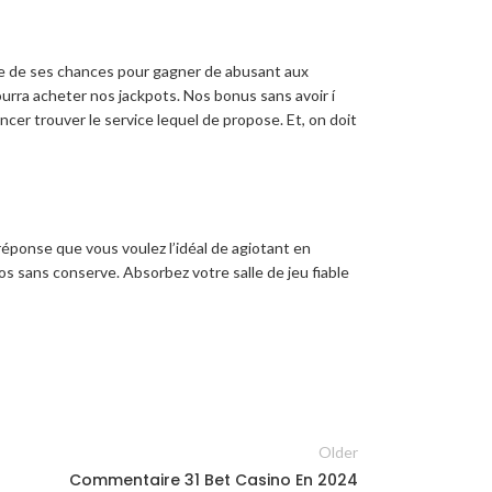
mble de ses chances pour gagner de abusant aux
pourra acheter nos jackpots. Nos bonus sans avoir í
cer trouver le service lequel de propose. Et, on doit
a réponse que vous voulez l’idéal de agiotant en
os sans conserve. Absorbez votre salle de jeu fiable
Older
Commentaire 31 Bet Casino En 2024