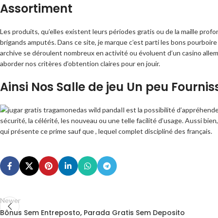
Assortiment
Les produits, qu’elles existent leurs périodes gratis ou de la maille pr
brigands amputés. Dans ce site, je marque c’est parti les bons pourboire 
archive se déroulent nombreux en activité ou évoluent d’un casino allema
aborder nos critères d’obtention claires pour en jouir.
Ainsi Nos Salle de jeu Un peu Fournis
Il est la possibilité d’appréhend
sécurité, la célérité, les nouveau ou une telle facilité d’usage. Aussi b
qui présente ce prime sauf que , lequel complet discipliné des français.
Newer
Bônus Sem Entreposto, Parada Gratis Sem Deposito