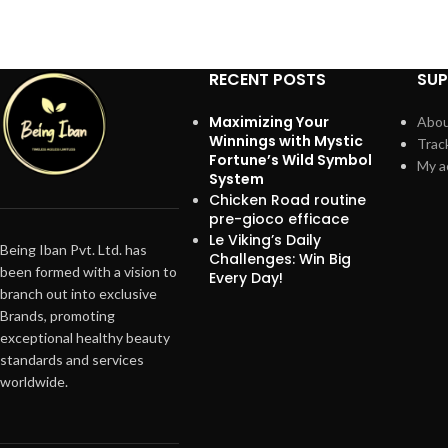
RECENT POSTS
SU
Maximizing Your
Abou
Winnings with Mystic
Trac
Fortune’s Wild Symbol
My a
System
Chicken Road routine
pre-gioco efficace
Le Viking’s Daily
Being Iban Pvt. Ltd. has
Challenges: Win Big
been formed with a vision to
Every Day!
branch out into exclusive
Brands, promoting
exceptional healthy beauty
standards and services
worldwide.