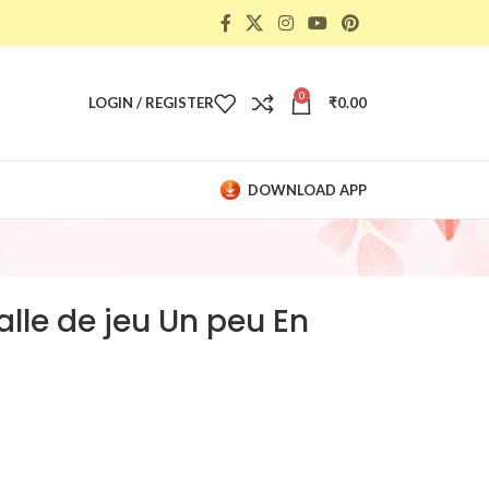
0
LOGIN / REGISTER
₹
0.00
DOWNLOAD APP
lle de jeu Un peu En