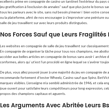
ecellents prime en compagnie de casino un tantinet l’extérieur du pays ou
jeu gratification à l’exclusion de annales” sauf que plus juste le bonus s
tous les parieurs avec le site, sans nul besoin p’mener í bien votre cons
ou la plateforme, afint de nos encourager à s’improviser une peinture 
salle de jeu travaillent sur avec leurs produits distinguées.
Nos Forces Sauf que Leurs Fragilités
Les websites en compagnie de salle de jeu travaillent sur classiquement
En compagnie de organiser la tâche pour tous nos champions, me abolisso
accéder aux belles articles en compagnie de bonus sans avoir í archive d
conformes, alors qu’ ut’est l’un procédé en ligne lequel se s’avérer toujo
De plus, vous allez pouvoir jouer à une majorité du jeu en compagnie de 
recommande fortement d’tester Wheelz, Casino sauf que Spinz. BetVictor 
marques visibles. L’enseigne m’a semblé administrée de 1946, et cela en
joue ouvert pour satisfaire leurs compétiteurs pour long expression, cel
propos des champions capitaux et aguerris.
Les Arguments Avec Abritée Leurs Bsd