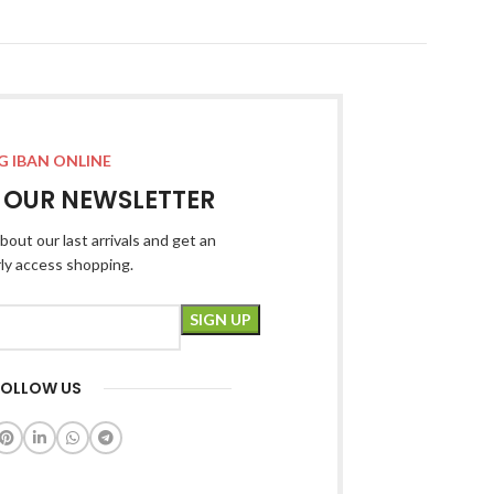
G IBAN ONLINE
R OUR NEWSLETTER
bout our last arrivals and get an
rly access shopping.
FOLLOW US