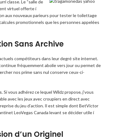
ri classe. Le “salle de
ent virtuel offerte í
tion aux nouveaux parieurs pour tester le toilettage
s calcules promotionnels que les personnes appelées
tion Sans Archive
actuels compétiteurs dans leur degré site internet.
6 continue fréquemment abolie vers jour ou permet de
hercher nos prime sans nul conserve ceux-ci-
. Si vous adhérez ce lequel Wildz propose, j’vous
ble avec les jeux avec croupiers en direct avec
prise du jeu d’action. Il est simple dont BetVictor
tantinet LeoVegas Canada levant se décider utile í
ion d’un Originel