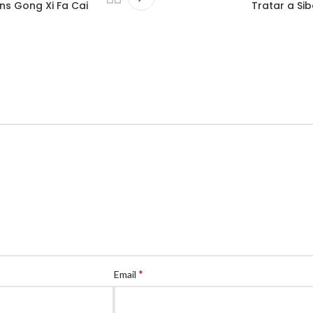
ns Gong Xi Fa Cai
Tratar a Si
*
Email