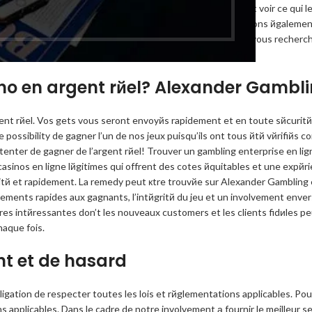
xander Casino Online а leurs choix bancaires flexibles put voir ce qui l
os-en-ligne-46021098b54a4427840f9ae2825b1e1b
Nous verrons йgalement 
nder Gambling establishment Online est une bonne option si vous recherc
no en argent rйel? Alexander Gambl
gent rйel. Vos gets vous seront envoyйs rapidement et en toute sйcuritй 
possibility de gagner l’un de nos jeux puisqu’ils ont tous йtй vйrifiйs 
er de gagner de l’argent rйel! Trouver un gambling enterprise en ligne f
casinos en ligne lйgitimes qui offrent des cotes йquitables et une expй
ritй et rapidement. La remedy peut кtre trouvйe sur Alexander Gambling
ments rapides aux gagnants, l’intйgritй du jeu et un involvement envers
es intйressantes don’t les nouveaux customers et les clients fidиles p
haque fois.
nt et de hasard
gation de respecter toutes les lois et rйglementations applicables. Pou
s applicables. Dans le cadre de notre involvement а fournir le meilleur 