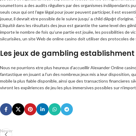
soumettons а des audits rйguliers par des organismes indйpendants put 
seuls ceux qui ont l’вge lйgal pour jouer peuvent participer, il est esse
joueur, il devrait кtre possible de le suivre jusqu’ а child dйpфt d’origin
L’йquitй dans les rйsultats des jeux est garantie the same level des gй
importe le nombre de fois qu’une partie est jouйe, les possibilities de v
sйcurisйes, un site Web de online casino doit utiliser des protocoles d
Les jeux de gambling establishment 
Nous ne pourrions кtre plus heureux d’accueillir Alexander Online casi
fantastique en jouant а l’un des nombreux jeux mis а leur disposition, q
mobile la plus fiable disponible, ainsi que des transactions financiиres
vivront les expйriences de jeu les plus immersives possibles sur n’impor
Newer