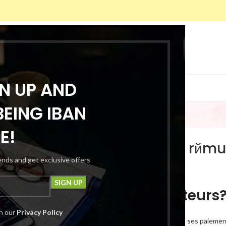
GN UP AND
ACT US
CHECKOUT
TRACK ORDER
Blog
EING IBAN
E!
UNCATEGORIZED
ne casinos en ligne les plus rйm
rends and get exclusive offers
0
Posted by
vmdebasish
On September 18, 2024
en ligne les plus rйmunйrateurs
th our
Privacy Policy
’йloge de ce casino site en ligne pour sa grande variйtй de jeux, ses paie