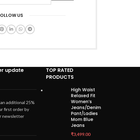
FOLLOW US
er update
TOP RATED
PRODUCTS
High Waist
Relaxed Fit
Women’s
 an additional 25%
Jeans/Denim
ur first order by
Pant/Ladies
ur newsletter
Mom Blue
Jeans
₹
3,499.00