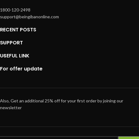
1800-120-2498
support@beingibanonline.com
RECENT POSTS
SUPPORT
USEFUL LINK
For offer update
Also, Get an additional 25% off for your first order by joining our
newsletter