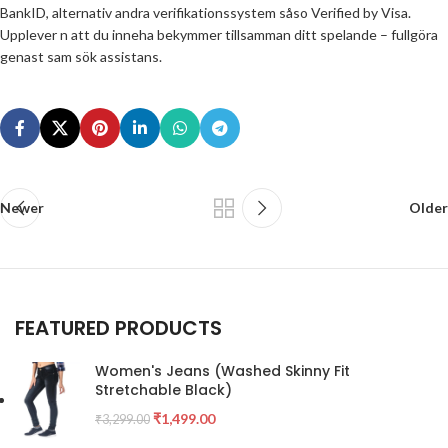
BankID, alternativ andra verifikationssystem såso Verified by Visa.
Upplever n att du inneha bekymmer tillsamman ditt spelande – fullgöra
genast sam sök assistans.
Newer
Older
FEATURED PRODUCTS
Women's Jeans (Washed Skinny Fit
Stretchable Black)
₹
1,499.00
₹
3,299.00