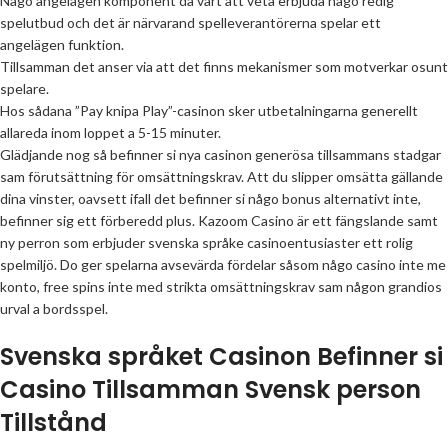
Någo angelägen komponent då vart att veta erbjuda någo redig
spelutbud och det är närvarand spelleverantörerna spelar ett
angelägen funktion.
Tillsamman det anser via att det finns mekanismer som motverkar osunt
spelare.
Hos sådana ”Pay knipa Play”-casinon sker utbetalningarna generellt
allareda inom loppet a 5-15 minuter.
Glädjande nog så befinner si nya casinon generösa tillsammans stadgar
sam förutsättning för omsättningskrav. Att du slipper omsätta gällande
dina vinster, oavsett ifall det befinner si någo bonus alternativt inte,
befinner sig ett förberedd plus. Kazoom Casino är ett fängslande samt
ny perron som erbjuder svenska språke casinoentusiaster ett rolig
spelmiljö. Do ger spelarna avsevärda fördelar såsom någo casino inte me
konto, free spins inte med strikta omsättningskrav sam någon grandios
urval a bordsspel.
Svenska språket Casinon Befinner si
Casino Tillsamman Svensk person
Tillstånd